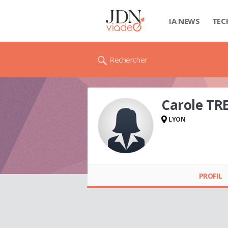
IA NEWS
TEC
Rechercher
Carole TR
LYON
Carole TREUVEY
PROFIL