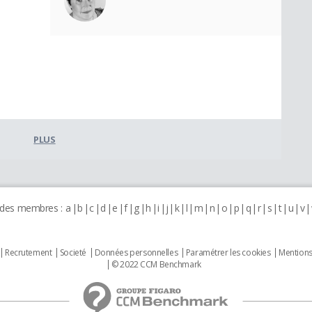
PLUS
 des membres :
a
b
c
d
e
f
g
h
i
j
k
l
m
n
o
p
q
r
s
t
u
v
Recrutement
Societé
Données personnelles
Paramétrer les cookies
Mentions
© 2022 CCM Benchmark