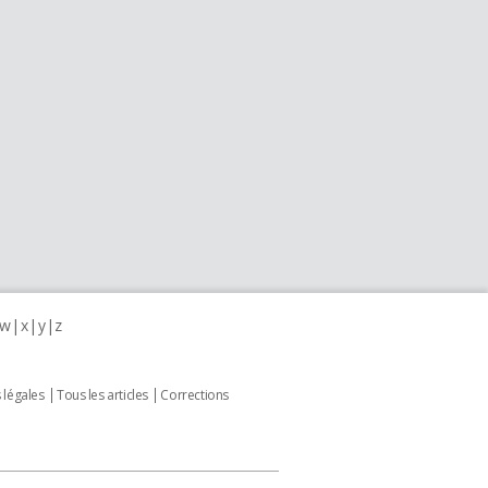
w
x
y
z
 légales
Tous les articles
Corrections