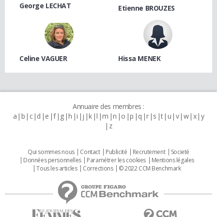
George LECHAT
Etienne BROUZES
Celine VAGUER
Hissa MENEK
Annuaire des membres :
a
b
c
d
e
f
g
h
i
j
k
l
m
n
o
p
q
r
s
t
u
v
w
x
y
z
Qui sommes nous
Contact
Publicité
Recrutement
Societé
Données personnelles
Paramétrer les cookies
Mentions légales
Tous les articles
Corrections
© 2022 CCM Benchmark