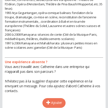
l’Odéon, Opéra d’Amsterdam, Théâtre de Pina Baush/Wuppertal, etc. 35
lieux).
1993 Arja Geguntangan, opéra-comique balinais: fondation de la
troupe, dramaturgie, co-mise en scène, reconstitution de l’ancienne
formation instrumentale, , coordination à Bali et en tournée
européenne (Théâtre du Soleil, Lausanne et autres scènes suisses et
françaises)
2000 à 2008 Ramayana: séances de conte (Cité de la Musique-Paris,
médiathèques, théâtres, établissements scolaires)
1997 à 2006 Ramayana et Mahabharata : plusieurs petites mises en
scène scolaires avec gamelan (Cité de la Musique- Paris)
Une expérience absente ?
Vous avez travaillé avec Catherine dans une entreprise qui
n'apparaît pas dans son parcours ?
N'hésitez pas à lui suggérer d'ajouter cette expérience en lui
envoyant un message. Pour cela ajoutez d'abord Catherine à vos
contacts.
Ajouter