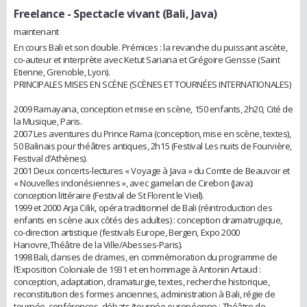
Freelance
- Spectacle vivant (Bali, Java)
maintenant
En cours Bali et son double. Prémices : la revanche du puissant ascète,
co-auteur et interprète avec Ketut Sariana et Grégoire Gensse (Saint
Etienne, Grenoble, Lyon).
PRINCIPALES MISES EN SCÈNE (SCÈNES ET TOURNÉES INTERNATIONALES)
2009 Ramayana, conception et mise en scène, 150 enfants, 2h20, Cité de
la Musique, Paris.
2007 Les aventures du Prince Rama (conception, mise en scène, textes),
50 Balinais pour théâtres antiques, 2h15 (Festival Les nuits de Fourvière,
Festival d’Athènes).
2001 Deux concerts-lectures « Voyage à Java » du Comte de Beauvoir et
« Nouvelles indonésiennes », avec gamelan de Cirebon (Java):
conception littéraire (Festival de St Florent le Vieil).
1999 et 2000 Arja Cilik, opéra traditionnel de Bali (réintroduction des
enfants en scène aux côtés des adultes) : conception dramatrugique,
co-direction artistique (festivals Europe, Bergen, Expo 2000
Hanovre,Théâtre de la Ville/Abesses-Paris).
1998 Bali, danses de drames, en commémoration du programme de
l’Exposition Coloniale de 1931 et en hommage à Antonin Artaud :
conception, adaptation, dramaturgie, textes, recherche historique,
reconstitution des formes anciennes, administration à Bali, régie de
tournée, conférences, débats (tournée européenne : Théâtre de