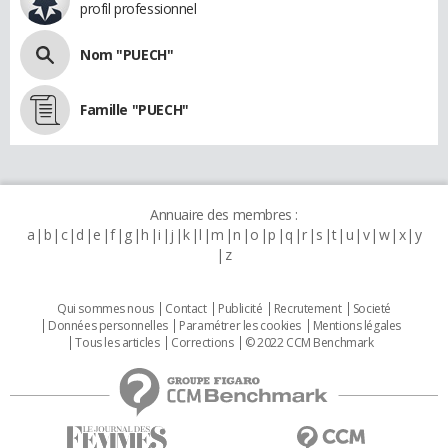
profil professionnel
Nom "PUECH"
Famille "PUECH"
Annuaire des membres :
a
b
c
d
e
f
g
h
i
j
k
l
m
n
o
p
q
r
s
t
u
v
w
x
y
z
Qui sommes nous
Contact
Publicité
Recrutement
Societé
Données personnelles
Paramétrer les cookies
Mentions légales
Tous les articles
Corrections
© 2022 CCM Benchmark