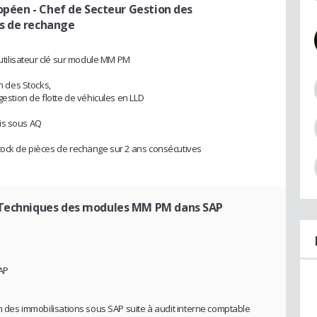
ropéen
- Chef de Secteur Gestion des
s de rechange
u'utilisateur clé sur module MM PM
on des Stocks,
gestion de flotte de véhicules en LLD
is sous AQ
tock de pièces de rechange sur 2 ans consécutives
 Techniques des modules MM PM dans SAP
AP
on des immobilisations sous SAP suite à audit interne comptable