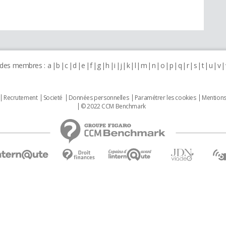
 des membres :
a
b
c
d
e
f
g
h
i
j
k
l
m
n
o
p
q
r
s
t
u
v
Recrutement
Societé
Données personnelles
Paramétrer les cookies
Mentions
© 2022 CCM Benchmark