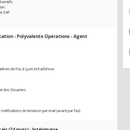
éventifs
sin
ns SAP
ation - Polyvalente Opérations - Agent
pelines de Fos à Lyon et Karlshrue
 et des Douanes
otifications de livraison par mail (avant par fax)
als (24 mois)
- Intérimaire