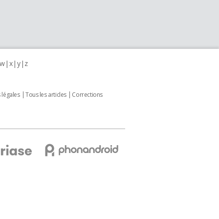
w
x
y
z
 légales
Tous les articles
Corrections