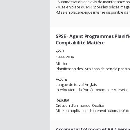
- Automatisation des avis de maintenance pr
- Mise en place du MRP pour les pièces maga
-Mise en place lexique interne disponible da
SPSE
- Agent Programmes Planific
Comptabilité Matière
Lyon
1999 - 2004
Mission
Planification des livraisons de pétrole par pi
Actions
Langue de travail Anglais
Interlocuteur du Port Autonome de Marseille
Résultat
Création d'un manuel Qualité
Mise en application d'un envoi automatisé de n
Ascométal (24 mois) et BP Chemic