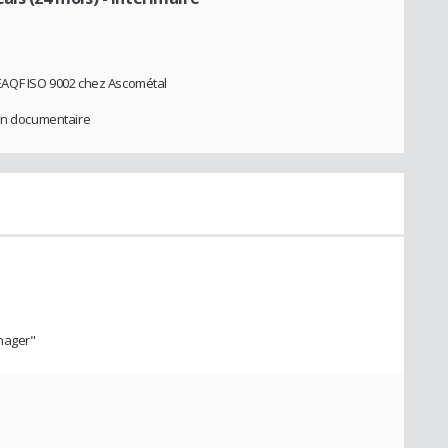
vi EAQF ISO 9002 chez Ascométal
ion documentaire
nager"