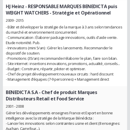
HJ Heinz
- RESPONSABLE MARQUES BENEDICTA puis
WEIGHT WATCHERS - Stratégie et Opérationnel
2009 - 2015
- Bâtir et développer la stratégie de la marque à 3 ans selon tendances
du marché et environnement concurrentiel.
- Communication : Élaborer package innovations, outils d'aide vente.
Etude notoriété. Pub.
- Innovations (mini 5/an) : Gérer les lancements. Recommander le
dispositif de soutien.
- Promotions (35/an): recommander/élaborer le plan, faire son bilan.
- Site internet : insertions innovations, promotions, actualité, conseils...
- Budget : Construire, répartir, piloter et optimiser.
- Chef de projet développement nouveaux circuits : hard discount
- Management d’équipes (7-9 personnes) + Management direct
BENEDICTA S.A
- Chef de produit Marques
Distributeurs Retail et Food Service
2001 - 2008
Gérer les développements enseignes France et Export en bonne
intelligence avec la stratégie de la Marque Bénédicta :
- Lancer les innovations selon contraintes usine et client (8 enseignes:
Auchan, Carrefour...).