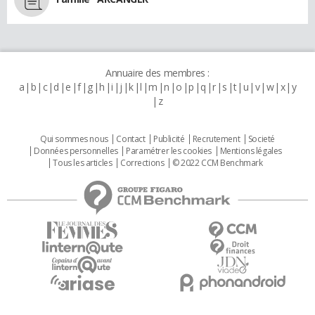
Annuaire des membres :
a
b
c
d
e
f
g
h
i
j
k
l
m
n
o
p
q
r
s
t
u
v
w
x
y
z
Qui sommes nous
Contact
Publicité
Recrutement
Societé
Données personnelles
Paramétrer les cookies
Mentions légales
Tous les articles
Corrections
© 2022 CCM Benchmark