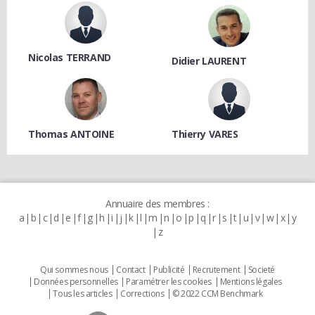
Nicolas TERRAND
Didier LAURENT
Thomas ANTOINE
Thierry VARES
Annuaire des membres :
a
b
c
d
e
f
g
h
i
j
k
l
m
n
o
p
q
r
s
t
u
v
w
x
y
z
Qui sommes nous
Contact
Publicité
Recrutement
Societé
Données personnelles
Paramétrer les cookies
Mentions légales
Tous les articles
Corrections
© 2022 CCM Benchmark