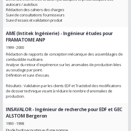
autocars / autobus
Rédaction des cahiers des charges
Suivi de consultations fournisseurs
Suivi d'essais et validation produit
AME (Intitek Ingénierie)
- Ingénieur études pour
FRAMATOME ANP
1999 - 2000
Rédaction de rapports de conception mécanique des assemblages de
combustible nucléaire.
Analyse du retour d'expérience sur les anomalies de production liées
au soudage par point.
Définition et suivi d'essais.
Résultats : Validation par les clients EDF et Tractebel des modifications
de dossier technique visant à réduire le nombre d'anomalies de
production.
INSAVALOR
- Ingénieur de recherche pour EDF et GEC
ALSTOM Bergeron
1993 - 1998
Etude hydroacoustique d'une pompe