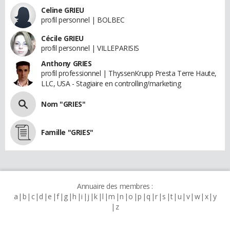
Celine GRIEU
profil personnel | BOLBEC
Cécile GRIEU
profil personnel | VILLEPARISIS
Anthony GRIES
profil professionnel | ThyssenKrupp Presta Terre Haute,
LLC, USA - Stagiaire en controlling/marketing
Nom "GRIES"
Famille "GRIES"
Annuaire des membres :
a
b
c
d
e
f
g
h
i
j
k
l
m
n
o
p
q
r
s
t
u
v
w
x
y
z