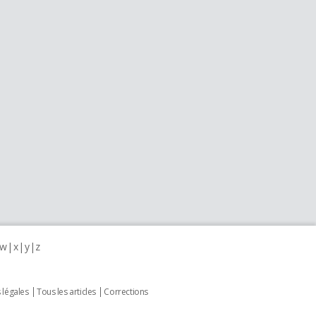
w
x
y
z
 légales
Tous les articles
Corrections