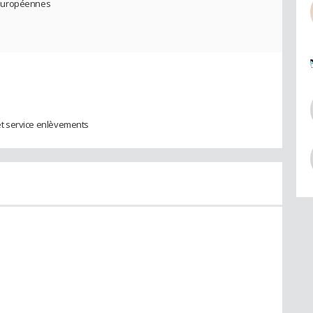
 européennes
 et service enlèvements