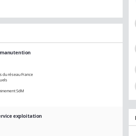
e manutention
es du réseau France
suels
heminement SdM
rvice exploitation