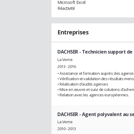
Microsoft Excel
Réactivité
Entreprises
DACHSER
- Technicien support d
La Verrie
2013 - 2016
• Assistance et formation auprès des agenc
• Vérification et validation des résultats men
• Réalisation d’audits agences
• Mise en œuvre et suivi de solutions d’ac
• Relation avec les agences européennes.
DACHSER
- Agent polyvalent au se
La Verrie
2010 - 2013