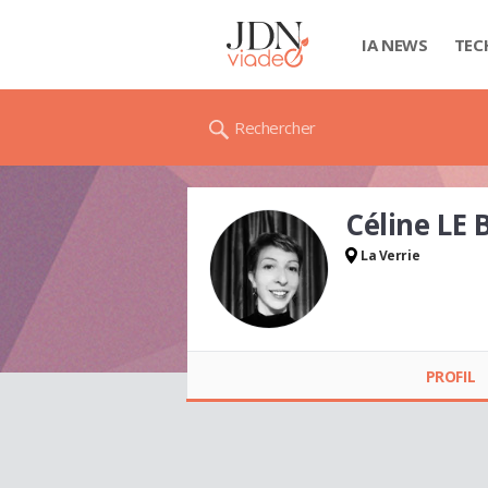
IA NEWS
TEC
Rechercher
Céline LE
La Verrie
Céline LE BORGNE
PROFIL