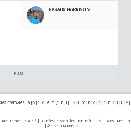
Renaud HARRISON
PLUS
 des membres :
a
b
c
d
e
f
g
h
i
j
k
l
m
n
o
p
q
r
s
t
u
v
Recrutement
Societé
Données personnelles
Paramétrer les cookies
Mentions
© 2022 CCM Benchmark