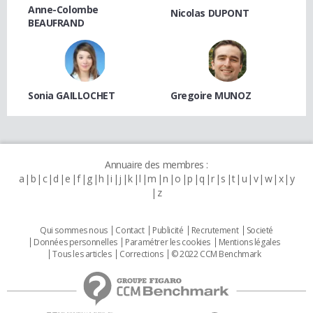
Anne-Colombe
Nicolas DUPONT
BEAUFRAND
Sonia GAILLOCHET
Gregoire MUNOZ
Annuaire des membres :
a
b
c
d
e
f
g
h
i
j
k
l
m
n
o
p
q
r
s
t
u
v
w
x
y
z
Qui sommes nous
Contact
Publicité
Recrutement
Societé
Données personnelles
Paramétrer les cookies
Mentions légales
Tous les articles
Corrections
© 2022 CCM Benchmark