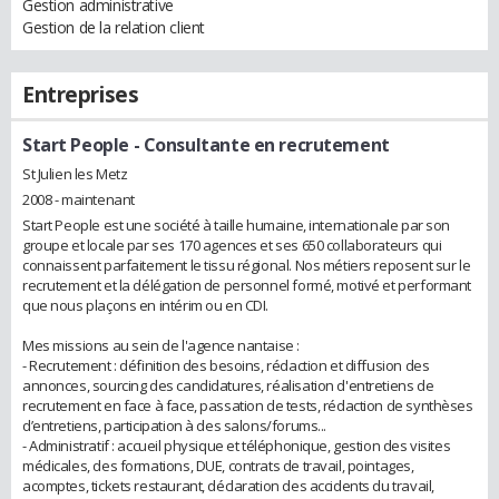
Gestion administrative
Gestion de la relation client
Entreprises
Start People
- Consultante en recrutement
St Julien les Metz
2008 - maintenant
Start People est une société à taille humaine, internationale par son
groupe et locale par ses 170 agences et ses 650 collaborateurs qui
connaissent parfaitement le tissu régional. Nos métiers reposent sur le
recrutement et la délégation de personnel formé, motivé et performant
que nous plaçons en intérim ou en CDI.
Mes missions au sein de l'agence nantaise :
- Recrutement : définition des besoins, rédaction et diffusion des
annonces, sourcing des candidatures, réalisation d'entretiens de
recrutement en face à face, passation de tests, rédaction de synthèses
d’entretiens, participation à des salons/forums...
- Administratif : accueil physique et téléphonique, gestion des visites
médicales, des formations, DUE, contrats de travail, pointages,
acomptes, tickets restaurant, déclaration des accidents du travail,