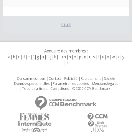
PLUS
Annuaire des membres :
a
b
c
d
e
f
g
h
i
j
k
l
m
n
o
p
q
r
s
t
u
v
w
x
y
z
Qui sommes nous
Contact
Publicité
Recrutement
Societé
Données personnelles
Paramétrer les cookies
Mentions légales
Tous les articles
Corrections
© 2022 CCM Benchmark