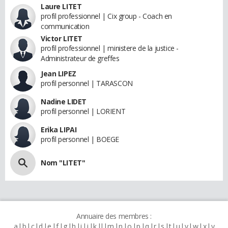
Laure LITET
profil professionnel | Cix group - Coach en
communication
Victor LITET
profil professionnel | ministere de la justice -
Administrateur de greffes
Jean LIPEZ
profil personnel | TARASCON
Nadine LIDET
profil personnel | LORIENT
Erika LIPAI
profil personnel | BOEGE
Nom "LITET"
Annuaire des membres :
a
b
c
d
e
f
g
h
i
j
k
l
m
n
o
p
q
r
s
t
u
v
w
x
y