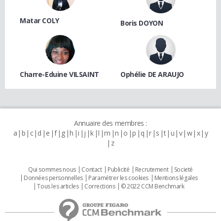
Matar COLY
Boris DOYON
Charre-Eduine VILSAINT
Ophélie DE ARAUJO
Annuaire des membres :
a
b
c
d
e
f
g
h
i
j
k
l
m
n
o
p
q
r
s
t
u
v
w
x
y
z
Qui sommes nous
Contact
Publicité
Recrutement
Societé
Données personnelles
Paramétrer les cookies
Mentions légales
Tous les articles
Corrections
© 2022 CCM Benchmark