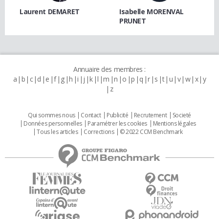
Laurent DEMARET
Isabelle MORENVAL
PRUNET
Annuaire des membres :
a
b
c
d
e
f
g
h
i
j
k
l
m
n
o
p
q
r
s
t
u
v
w
x
y
z
Qui sommes nous
Contact
Publicité
Recrutement
Societé
Données personnelles
Paramétrer les cookies
Mentions légales
Tous les articles
Corrections
© 2022 CCM Benchmark