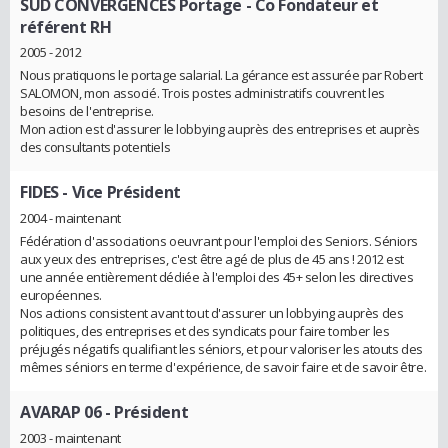
SUD CONVERGENCES Portage
- Co Fondateur et
référent RH
2005 - 2012
Nous pratiquons le portage salarial. La gérance est assurée par Robert
SALOMON, mon associé. Trois postes administratifs couvrent les
besoins de l'entreprise.
Mon action est d'assurer le lobbying auprès des entreprises et auprès
des consultants potentiels
FIDES
- Vice Président
2004 - maintenant
Fédération d'associations oeuvrant pour l'emploi des Seniors. Séniors
aux yeux des entreprises, c'est être agé de plus de 45 ans ! 2012 est
une année entièrement dédiée à l'emploi des 45+ selon les directives
européennes.
Nos actions consistent avant tout d'assurer un lobbying auprès des
politiques, des entreprises et des syndicats pour faire tomber les
préjugés négatifs qualifiant les séniors, et pour valoriser les atouts des
mêmes séniors en terme d'expérience, de savoir faire et de savoir être.
AVARAP 06
- Président
2003 - maintenant