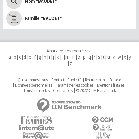
Nom "BAUDET"
Famille "BAUDET"
Annuaire des membres :
a
b
c
d
e
f
g
h
i
j
k
l
m
n
o
p
q
r
s
t
u
v
w
x
y
z
Qui sommes nous
Contact
Publicité
Recrutement
Societé
Données personnelles
Paramétrer les cookies
Mentions légales
Tous les articles
Corrections
© 2022 CCM Benchmark