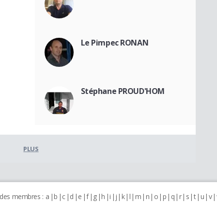
Le Pimpec RONAN
Stéphane PROUD'HOM
PLUS
 des membres :
a
b
c
d
e
f
g
h
i
j
k
l
m
n
o
p
q
r
s
t
u
v