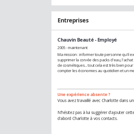
Entreprises
Chauvin Beauté
- Employé
2005 - maintenant
Ma mission : informer toute personne qu'il e
supprimer la corvée des packs d'eau, l'achat de 
de cosmétiques... tout cela est très bien pou
compter les économies au quotidien et un mei
Une expérience absente ?
Vous avez travaillé avec Charlotte dans un
N'hésitez pas à lui suggérer d'ajouter cet
d'abord Charlotte à vos contacts.