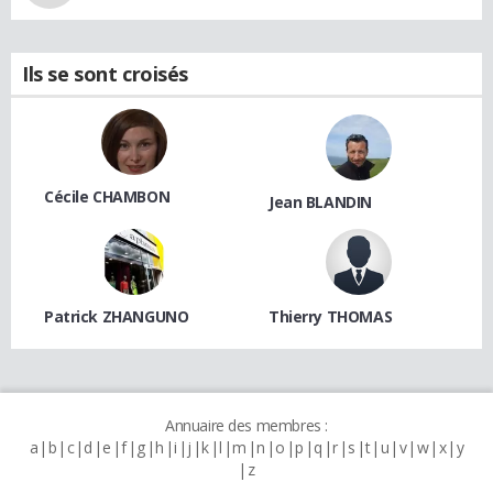
Ils se sont croisés
Cécile CHAMBON
Jean BLANDIN
Patrick ZHANGUNO
Thierry THOMAS
Annuaire des membres :
a
b
c
d
e
f
g
h
i
j
k
l
m
n
o
p
q
r
s
t
u
v
w
x
y
z