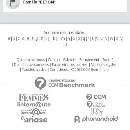
Famille "BETON"
Annuaire des membres :
a
b
c
d
e
f
g
h
i
j
k
l
m
n
o
p
q
r
s
t
u
v
w
x
y
z
Qui sommes nous
Contact
Publicité
Recrutement
Societé
Données personnelles
Paramétrer les cookies
Mentions légales
Tous les articles
Corrections
© 2022 CCM Benchmark