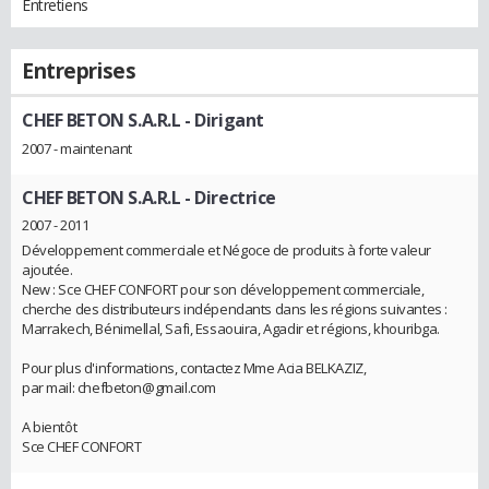
Entretiens
Entreprises
CHEF BETON S.A.R.L
- Dirigant
2007 - maintenant
CHEF BETON S.A.R.L
- Directrice
2007 - 2011
Développement commerciale et Négoce de produits à forte valeur
ajoutée.
New : Sce CHEF CONFORT pour son développement commerciale,
cherche des distributeurs indépendants dans les régions suivantes :
Marrakech, Bénimellal, Safi, Essaouira, Agadir et régions, khouribga.
Pour plus d'informations, contactez Mme Acia BELKAZIZ,
par mail: chefbeton@gmail.com
A bientôt
Sce CHEF CONFORT