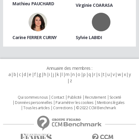
Mathieu PAUCHARD
Virginie COARASA
Carine FERRER CURNY
Sylvie LABIDI
Annuaire des membres :
a
b
c
d
e
f
g
h
i
j
k
l
m
n
o
p
q
r
s
t
u
v
w
x
y
z
Qui sommes nous
Contact
Publicité
Recrutement
Societé
Données personnelles
Paramétrer les cookies
Mentions légales
Tous les articles
Corrections
© 2022 CCM Benchmark