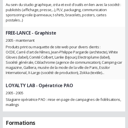
Au sein du studio graphique, créa et exé d'outils en lien avec la société :
publicités (affichage, presse,...), PLV, packaging, communication
sponsoring voile (panneaux, t-shirts, bracelets, posters, cartes
postales...)
FREE-LANCE
- Graphiste
2005 - maintenant
Produits print ou maquette de site web pour divers clients :
OCDE, Carré d'art de Nîmes, Jean-Philippe Pargarde (architecte), White
Gloves (label), Comité Colbert, Lanlie (bijoux), Electroplume (label),
Société générale, Ciblachrome (agence de communication), Camping-car
magazine, Galliera, musée de la mode de la ville de Paris, Essilor
International, X-Largo (société de production), Zokka (textile)...
LOYALTY LAB
- Opératrice PAO
2005 - 2005
Stagiaire opératrice PAO : mise en page de campagnes de fidélisations,
mailings
Formations