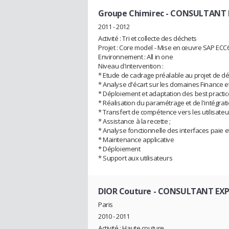
Groupe Chimirec
- CONSULTANT EX
2011 - 2012
Activité : Tri et collecte des déchets
Projet : Core model - Mise en œuvre SAP ECC6 -
Environnement : All in one
Niveau d'intervention :
* Etude de cadrage préalable au projet de d
* Analyse d'écart sur les domaines Finance et
* Déploiement et adaptation des best practice
* Réalisation du paramétrage et de l'intégrat
* Transfert de compétence vers les utilisateur
* Assistance à la recette ;
* Analyse fonctionnelle des interfaces paie et 
* Maintenance applicative
* Déploiement
* Support aux utilisateurs
DIOR Couture
- CONSULTANT EXPE
Paris
2010 - 2011
Activité : Haute couture