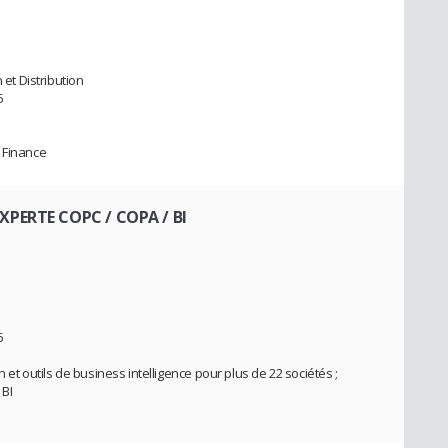
 et Distribution
6
 Finance
PERTE COPC / COPA / BI
6
 et outils de business intelligence pour plus de 22 sociétés ;
 BI