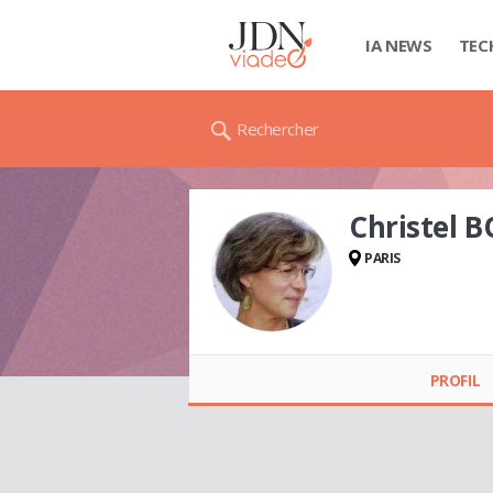
IA NEWS
TEC
Rechercher
Christel 
PARIS
Christel BONACHI
PROFIL