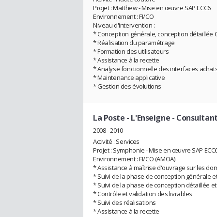
Projet : Matthew - Mise en œuvre SAP ECC6
Environnement : FI/CO
Niveau d'intervention :
* Conception générale, conception détaillée C
* Réalisation du paramétrage
* Formation des utilisateurs
* Assistance à la recette
* Analyse fonctionnelle des interfaces achats
* Maintenance applicative
* Gestion des évolutions
La Poste - L'Enseigne
- Consultan
2008 - 2010
Activité : Services
Projet : Symphonie - Mise en œuvre SAP ECC
Environnement : FI/CO (AMOA)
* Assistance à maîtrise d'ouvrage sur les do
* Suivi de la phase de conception générale et
* Suivi de la phase de conception détaillée e
* Contrôle et validation des livrables
* Suivi des réalisations
* Assistance à la recette