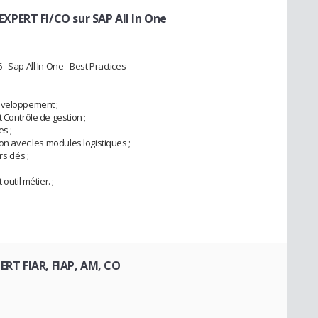
PERT FI/CO sur SAP All In One
 Sap All In One - Best Practices
éveloppement ;
 Contrôle de gestion ;
s ;
ion avec les modules logistiques ;
s clés ;
outil métier. ;
RT FIAR, FIAP, AM, CO