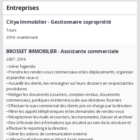
Entreprises
Citya Immobilier
- Gestionnaire copropriété
Tours
2014 - maintenant
BROSSET IMMOBILIER
- Assistante commerciale
2007 - 2014
• Gérer l’agenda
• Prendre les rendez-vous commerciaux et les déplacements, organiser
et planifier ceux-ci
• Accueillir les clients, les renseigner sur leurs dossiers en respectant les
procédures
• Rédiger les documents (courriers, comptes-rendus, documents
commerciaux, juridiques et internes) suite aux directives fournies
• Effectuer le suivi commercial des clients pris en charge par la direction
• Filtrer les appels téléphoniques et les demandes de rendez-vous
• Réceptionner les mails et courriers, les transmettre, classer et archiver
• Etre à l’écoute des informations qui circulent au sein de la structure et
effectuer le reporting à la direction
• Gérer les actions de communication externe
• Utiliser l’outil informatique (Word, Excel, internet)