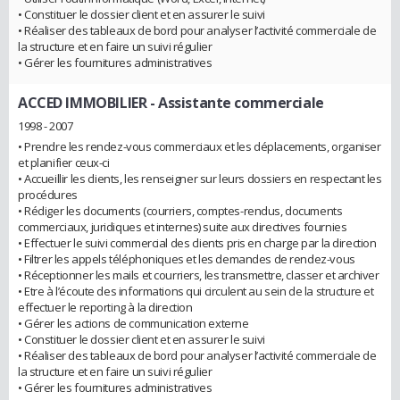
• Constituer le dossier client et en assurer le suivi
• Réaliser des tableaux de bord pour analyser l’activité commerciale de
la structure et en faire un suivi régulier
• Gérer les fournitures administratives
ACCED IMMOBILIER
- Assistante commerciale
1998 - 2007
• Prendre les rendez-vous commerciaux et les déplacements, organiser
et planifier ceux-ci
• Accueillir les clients, les renseigner sur leurs dossiers en respectant les
procédures
• Rédiger les documents (courriers, comptes-rendus, documents
commerciaux, juridiques et internes) suite aux directives fournies
• Effectuer le suivi commercial des clients pris en charge par la direction
• Filtrer les appels téléphoniques et les demandes de rendez-vous
• Réceptionner les mails et courriers, les transmettre, classer et archiver
• Etre à l’écoute des informations qui circulent au sein de la structure et
effectuer le reporting à la direction
• Gérer les actions de communication externe
• Constituer le dossier client et en assurer le suivi
• Réaliser des tableaux de bord pour analyser l’activité commerciale de
la structure et en faire un suivi régulier
• Gérer les fournitures administratives