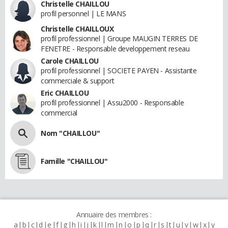
Christelle CHAILLOU
profil personnel | LE MANS
Christelle CHAILLOUX
profil professionnel | Groupe MAUGIN TERRES DE
FENETRE - Responsable developpement reseau
Carole CHAILLOU
profil professionnel | SOCIETE PAYEN - Assistante
commerciale & support
Eric CHAILLOU
profil professionnel | Assu2000 - Responsable
commercial
Nom "CHAILLOU"
Famille "CHAILLOU"
Annuaire des membres :
a
b
c
d
e
f
g
h
i
j
k
l
m
n
o
p
q
r
s
t
u
v
w
x
y