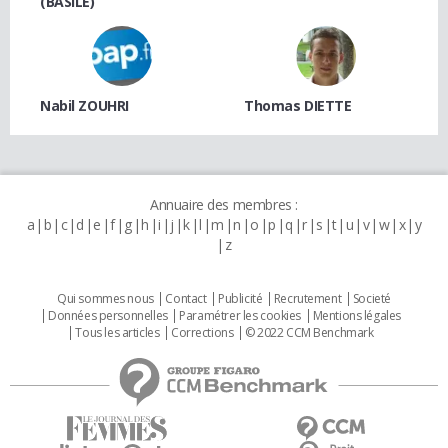
(BASILE)
Nabil ZOUHRI
Thomas DIETTE
Annuaire des membres :
a
b
c
d
e
f
g
h
i
j
k
l
m
n
o
p
q
r
s
t
u
v
w
x
y
z
Qui sommes nous
Contact
Publicité
Recrutement
Societé
Données personnelles
Paramétrer les cookies
Mentions légales
Tous les articles
Corrections
© 2022 CCM Benchmark