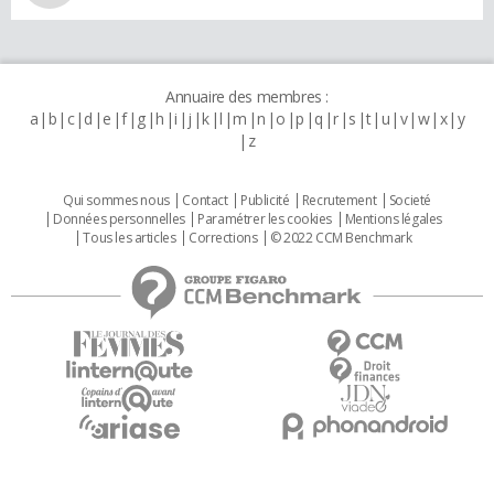
Annuaire des membres :
a
b
c
d
e
f
g
h
i
j
k
l
m
n
o
p
q
r
s
t
u
v
w
x
y
z
Qui sommes nous
Contact
Publicité
Recrutement
Societé
Données personnelles
Paramétrer les cookies
Mentions légales
Tous les articles
Corrections
© 2022 CCM Benchmark