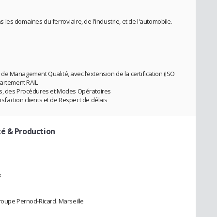
es domaines du ferroviaire, de l'industrie, et de l'automobile.
e Management Qualité, avec l’extension de la certification (ISO
partement RAIL
us, des Procédures et Modes Opératoires
isfaction clients et de Respect de délais
té & Production
x
roupe Pernod-Ricard. Marseille