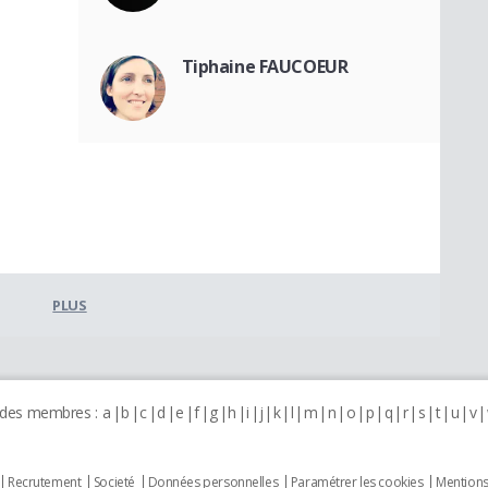
Tiphaine FAUCOEUR
PLUS
 des membres :
a
b
c
d
e
f
g
h
i
j
k
l
m
n
o
p
q
r
s
t
u
v
Recrutement
Societé
Données personnelles
Paramétrer les cookies
Mentions