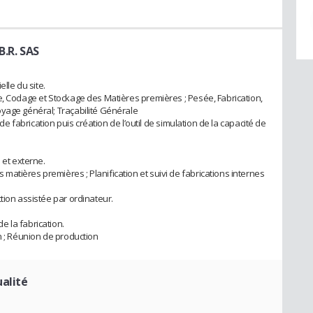
B.R. SAS
elle du site.
e, Codage et Stockage des Matières premières ; Pesée, Fabrication,
yage général; Traçabilité Générale
 de fabrication puis création de l’outil de simulation de la capacité de
 et externe.
atières premières ; Planification et suivi de fabrications internes
tion assistée par ordinateur.
 la fabrication.
n ; Réunion de production
alité