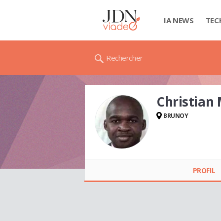
IA NEWS
TEC
Rechercher
Christia
BRUNOY
Christian MONKAM
TIEMANI
PROFIL