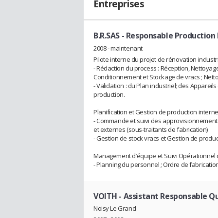
Entreprises
B.R.SAS
- Responsable Production 
2008 - maintenant
Pilote interne du projet de rénovation industri
- Rédaction du process : Réception, Nettoyag
Conditionnement et Stockage de vracs ; Netto
- Validation : du Plan industriel; des Appareils
production.
Planification et Gestion de production interne
- Commande et suivi des approvisionnements m
et externes (sous-traitants de fabrication)
- Gestion de stock vracs et Gestion de produc
Management d’équipe et Suivi Opérationnel de
- Planning du personnel ; Ordre de fabricatio
VOITH
- Assistant Responsable Qu
Noisy Le Grand