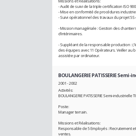
Missions et Réalisations:
- Audit de suivi de la triple certification ISO 
- Mise en conformité de procédures industriel
- Suivi opérationnel des travaux du projet 5S
- Mission managériale : Gestion des chantier
d’intérimaires.
- Suppléant de la responsable production : 
des équipes avec 11 Opérateurs. Veiller au 
assistée par ordinateur.
BOULANGERIE PATISSERIE Semi-indu
2001 - 2002
Activités:
BOULANGERIE PATISSERIE Semi-industrielle TI
Poste:
Manager terrain.
Missions et Réalisations:
Responsable de 5 Employés : Recrutement et p
ventes.