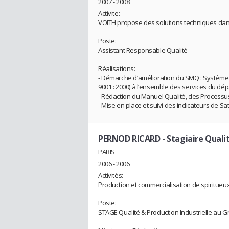
2007 - 2008
Activite:
VOITH propose des solutions techniques dans l
Poste:
Assistant Responsable Qualité
Réalisations:
- Démarche d’amélioration du SMQ : Système d
9001 : 2000) à l’ensemble des services du dé
- Rédaction du Manuel Qualité, des Process
- Mise en place et suivi des indicateurs de Sat
PERNOD RICARD
- Stagiaire Quali
PARIS
2006 - 2006
Activités:
Production et commercialisation de spiritueu
Poste:
STAGE Qualité & Production Industrielle au G