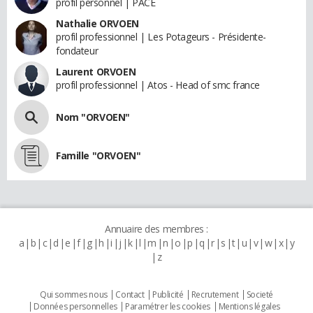
profil personnel | PACE
Nathalie ORVOEN
profil professionnel | Les Potageurs - Présidente-
fondateur
Laurent ORVOEN
profil professionnel | Atos - Head of smc france
Nom "ORVOEN"
Famille "ORVOEN"
Annuaire des membres :
a
b
c
d
e
f
g
h
i
j
k
l
m
n
o
p
q
r
s
t
u
v
w
x
y
z
Qui sommes nous
Contact
Publicité
Recrutement
Societé
Données personnelles
Paramétrer les cookies
Mentions légales