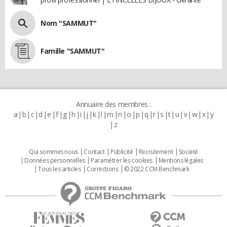
Nom "SAMMUT"
Famille "SAMMUT"
Annuaire des membres :
a
b
c
d
e
f
g
h
i
j
k
l
m
n
o
p
q
r
s
t
u
v
w
x
y
z
Qui sommes nous
Contact
Publicité
Recrutement
Societé
Données personnelles
Paramétrer les cookies
Mentions légales
Tous les articles
Corrections
© 2022 CCM Benchmark