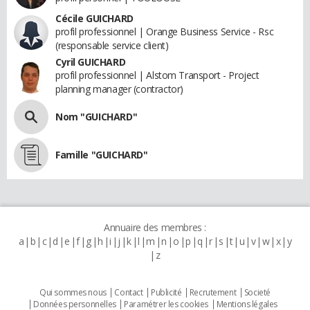
Cécile GUICHARD
profil professionnel | Orange Business Service - Rsc
(responsable service client)
Cyril GUICHARD
profil professionnel | Alstom Transport - Project
planning manager (contractor)
Nom "GUICHARD"
Famille "GUICHARD"
Annuaire des membres :
a
b
c
d
e
f
g
h
i
j
k
l
m
n
o
p
q
r
s
t
u
v
w
x
y
z
Qui sommes nous
Contact
Publicité
Recrutement
Societé
Données personnelles
Paramétrer les cookies
Mentions légales