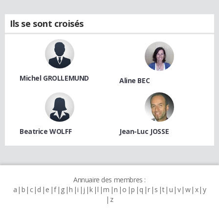
Ils se sont croisés
Michel GROLLEMUND
Aline BEC
Beatrice WOLFF
Jean-Luc JOSSE
Annuaire des membres :
a
b
c
d
e
f
g
h
i
j
k
l
m
n
o
p
q
r
s
t
u
v
w
x
y
z