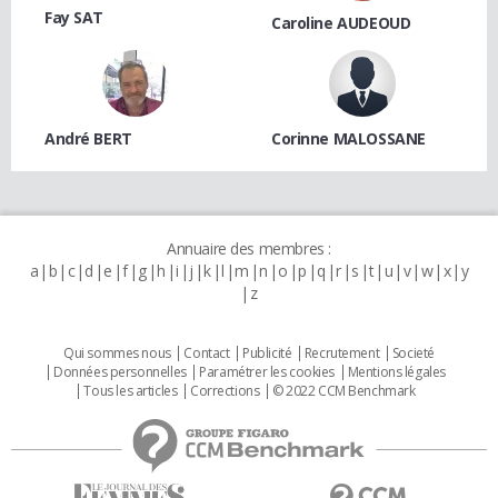
Fay SAT
Caroline AUDEOUD
André BERT
Corinne MALOSSANE
Annuaire des membres :
a
b
c
d
e
f
g
h
i
j
k
l
m
n
o
p
q
r
s
t
u
v
w
x
y
z
Qui sommes nous
Contact
Publicité
Recrutement
Societé
Données personnelles
Paramétrer les cookies
Mentions légales
Tous les articles
Corrections
© 2022 CCM Benchmark