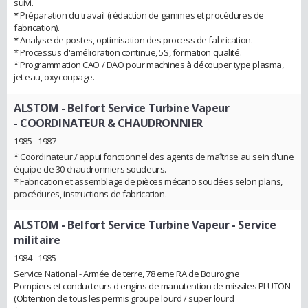
suivi.
* Préparation du travail (rédaction de gammes et procédures de
fabrication).
* Analyse de postes, optimisation des process de fabrication.
* Processus d'amélioration continue, 5S, formation qualité.
* Programmation CAO / DAO pour machines à découper type plasma,
jet eau, oxycoupage.
ALSTOM - Belfort Service Turbine Vapeur
- COORDINATEUR & CHAUDRONNIER
1985 - 1987
* Coordinateur / appui fonctionnel des agents de maîtrise au sein d'une
équipe de 30 chaudronniers soudeurs.
* Fabrication et assemblage de pièces mécano soudées selon plans,
procédures, instructions de fabrication.
ALSTOM - Belfort Service Turbine Vapeur
- Service
militaire
1984 - 1985
Service National - Armée de terre, 78 eme RA de Bourogne
Pompiers et conducteurs d'engins de manutention de missiles PLUTON
(Obtention de tous les permis groupe lourd / super lourd