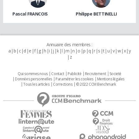
Pascal FRANCOIS
Philippe BETTINELLI
Annuaire des membres :
a
b
c
d
e
f
g
h
i
j
k
l
m
n
o
p
q
r
s
t
u
v
w
x
y
z
Qui sommes nous
Contact
Publicité
Recrutement
Societé
Données personnelles
Paramétrer les cookies
Mentions légales
Tous les articles
Corrections
© 2022 CCM Benchmark