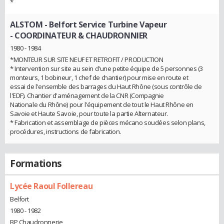
*
ALSTOM - Belfort Service Turbine Vapeur
- COORDINATEUR & CHAUDRONNIER
1980 - 1984
*MONTEUR SUR SITE NEUF ET RETROFIT / PRODUCTION
* Intervention sur site au sein d'une petite équipe de 5 personnes (3
monteurs, 1 bobineur, 1 chef de chantier) pour mise en route et
essai de l'ensemble des barrages du Haut Rhône (sous contrôle de
l'EDF). Chantier d'aménagement de la CNR (Compagnie
Nationale du Rhône) pour l'équipement de tout le Haut Rhône en
Savoie et Haute Savoie, pour toute la partie Alternateur.
* Fabrication et assemblage de pièces mécano soudées selon plans,
procédures, instructions de fabrication.
Formations
Lycée Raoul Follereau
Belfort
1980 - 1982
BP Chaudronnerie