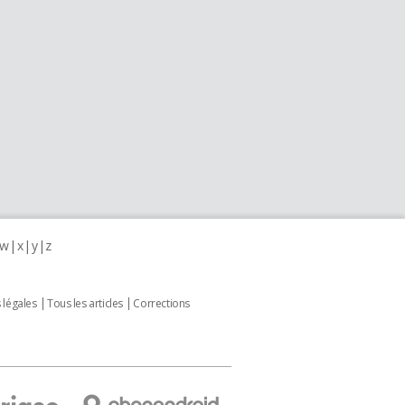
w
x
y
z
 légales
Tous les articles
Corrections