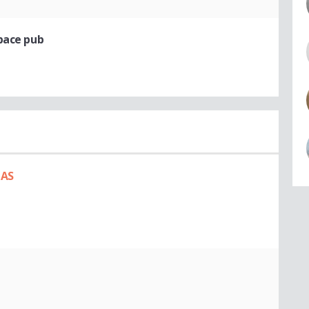
pace pub
PAS