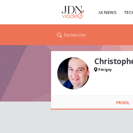
IA NEWS
TEC
Rechercher
Christoph
Périgny
Christophe GILLOT
PROFIL