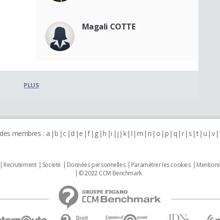
Magali COTTE
PLUS
 des membres :
a
b
c
d
e
f
g
h
i
j
k
l
m
n
o
p
q
r
s
t
u
v
Recrutement
Societé
Données personnelles
Paramétrer les cookies
Mentions
© 2022 CCM Benchmark