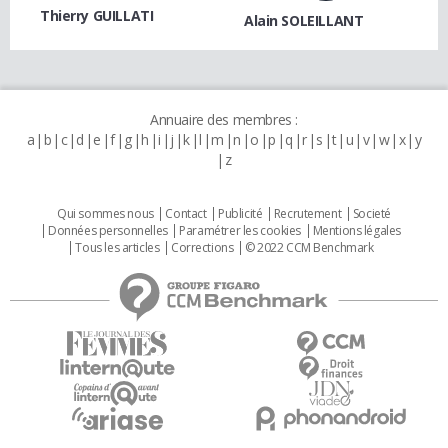
Thierry GUILLATI
Alain SOLEILLANT
Annuaire des membres :
a
b
c
d
e
f
g
h
i
j
k
l
m
n
o
p
q
r
s
t
u
v
w
x
y
z
Qui sommes nous
Contact
Publicité
Recrutement
Societé
Données personnelles
Paramétrer les cookies
Mentions légales
Tous les articles
Corrections
© 2022 CCM Benchmark