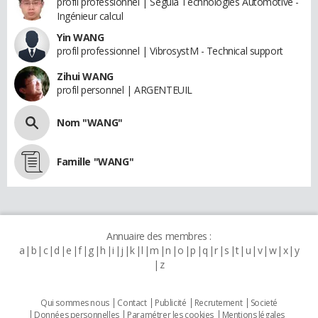
profil professionnel | Segula Technologies Automotive -
Ingénieur calcul
Yin WANG
profil professionnel | VibrosystM - Technical support
Zihui WANG
profil personnel | ARGENTEUIL
Nom "WANG"
Famille "WANG"
Annuaire des membres :
a
b
c
d
e
f
g
h
i
j
k
l
m
n
o
p
q
r
s
t
u
v
w
x
y
z
Qui sommes nous
Contact
Publicité
Recrutement
Societé
Données personnelles
Paramétrer les cookies
Mentions légales