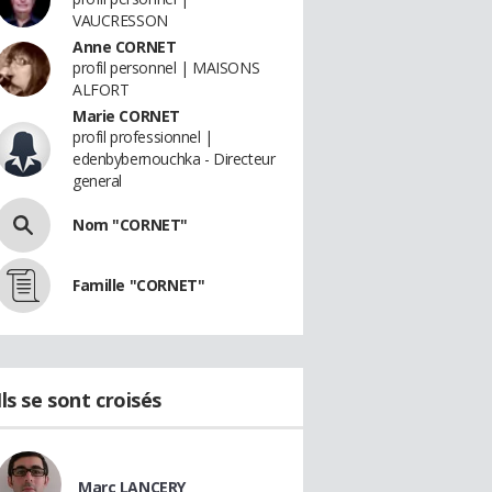
VAUCRESSON
Anne CORNET
profil personnel | MAISONS
ALFORT
Marie CORNET
profil professionnel |
edenbybernouchka - Directeur
general
Nom "CORNET"
Famille "CORNET"
Ils se sont croisés
Marc LANCERY