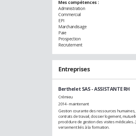
Mes compétences :
Administration
Commercial
EPI
Marchandisage
Paie
Prospection
Recrutement
Entreprises
Berthelet SAS
- ASSISTANTE RH
Crémieu
2014 - maintenant
Gestion courante des ressources humaines, r
contrats de travail, dossier logement, mutuelle
procédure de gestion des visites médicales...
versement liés à la formation.