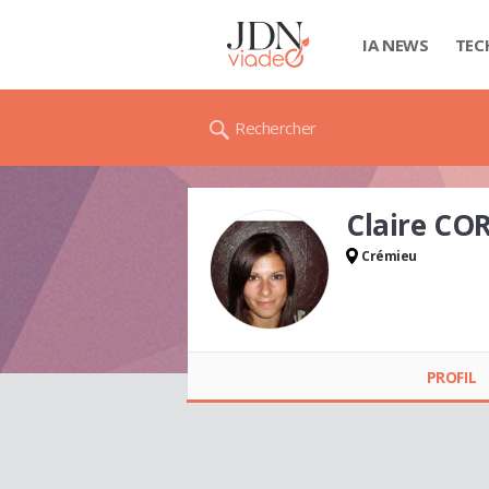
IA NEWS
TEC
Rechercher
Claire CO
Crémieu
Claire CORNET
PROFIL