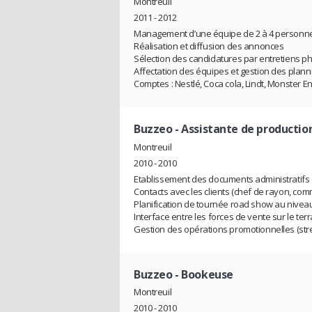
Montreuil
2011 - 2012
Management d’une équipe de 2 à 4 personn
Réalisation et diffusion des annonces
Sélection des candidatures par entretiens p
Affectation des équipes et gestion des plann
Comptes : Nestlé, Coca cola, Lindt, Monster E
Buzzeo
- Assistante de productio
Montreuil
2010 - 2010
Etablissement des documents administratifs 
Contacts avec les clients (chef de rayon, co
Planification de tournée road show au nivea
Interface entre les forces de vente sur le ter
Gestion des opérations promotionnelles (str
Buzzeo
- Bookeuse
Montreuil
2010 - 2010