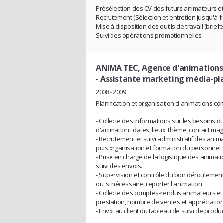
Présélection des CV des futurs animateurs et
Recrutement (Sélection et entretien jusqu'à fi
Mise à disposition des outils de travail (brief
Suivi des opérations promotionnelles
ANIMA TEC, Agence d'animations
- Assistante marketing média-pla
2008 - 2009
Planification et organisation d'animations c
- Collecte des informations sur les besoins du
d'animation : dates, lieux, thème, contact ma
- Recrutement et suivi administratif des anim
puis organisation et formation du personnel 
- Prise en charge de la logistique des animati
suivi des envois.
- Supervision et contrôle du bon déroulemen
ou, si nécessaire, reporter l'animation.
- Collecte des comptes-rendus animateurs et ma
prestation, nombre de ventes et appréciatio
- Envoi au client du tableau de suivi de prod