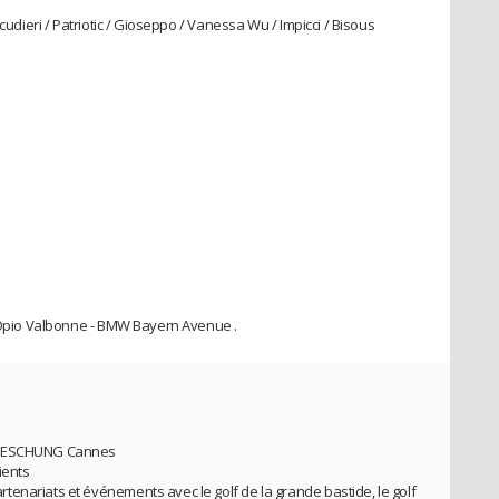
cudieri / Patriotic / Gioseppo / Vanessa Wu / Impicci / Bisous
f Opio Valbonne - BMW Bayern Avenue .
e HESCHUNG Cannes
ients
enariats et événements avec le golf de la grande bastide, le golf