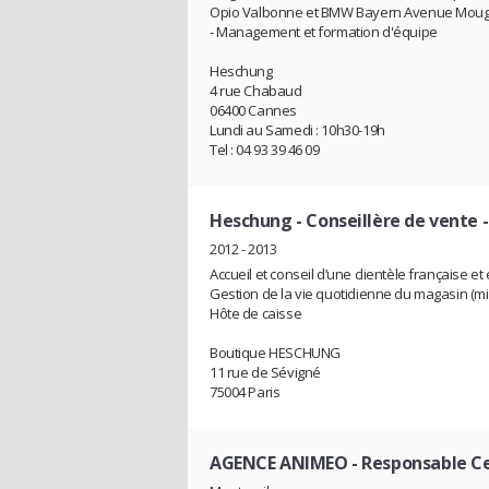
Opio Valbonne et BMW Bayern Avenue Moug
- Management et formation d'équipe
Heschung
4 rue Chabaud
06400 Cannes
Lundi au Samedi : 10h30-19h
Tel : 04 93 39 46 09
Heschung
- Conseillère de vente 
2012 - 2013
Accueil et conseil d’une clientèle française et
Gestion de la vie quotidienne du magasin (mi
Hôte de caisse
Boutique HESCHUNG
11 rue de Sévigné
75004 Paris
AGENCE ANIMEO
- Responsable Ce