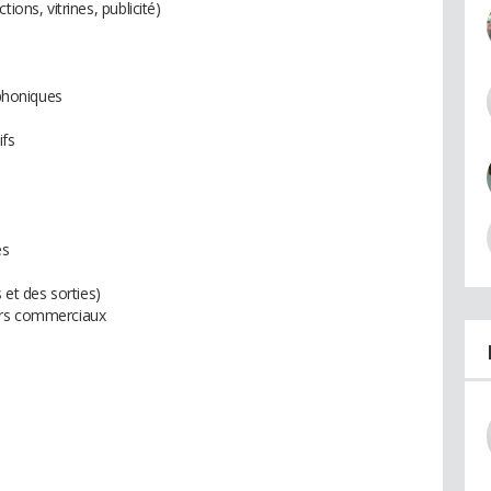
ions, vitrines, publicité)
éphoniques
ifs
es
 et des sorties)
urs commerciaux