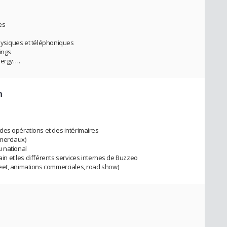
es
hysiques et téléphoniques
ings
nergy….
n
des opérations et des intérimaires
mmerciaux)
u national
rain et les différents services internes de Buzzeo
eet, animations commerciales, road show)