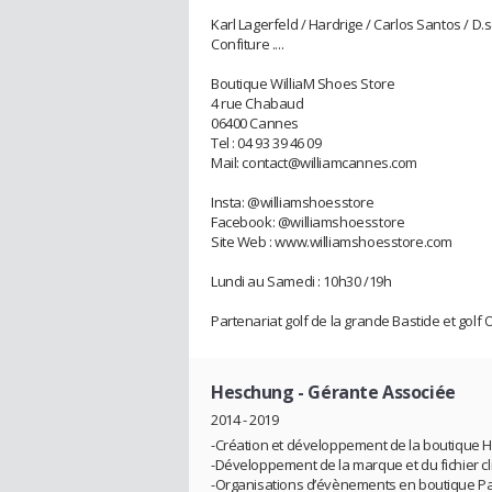
Karl Lagerfeld / Hardrige / Carlos Santos / D.s
Confiture ....
Boutique WilliaM Shoes Store
4 rue Chabaud
06400 Cannes
Tel : 04 93 39 46 09
Mail: contact@williamcannes.com
Insta: @williamshoesstore
Facebook: @williamshoesstore
Site Web : www.williamshoesstore.com
Lundi au Samedi : 10h30 /19h
Partenariat golf de la grande Bastide et gol
Heschung
- Gérante Associée
2014 - 2019
-Création et développement de la boutiqu
-Développement de la marque et du fichier cl
-Organisations d’évènements en boutique Part