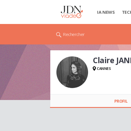
IA NEWS
TEC
Rechercher
Claire JA
CANNES
Claire JANKOVIC
(DICKELÉ)
PROFIL