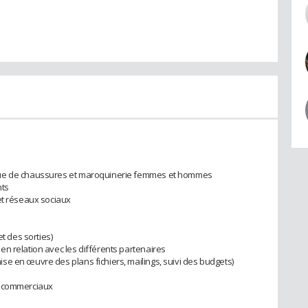
que de chaussures et maroquinerie femmes et hommes
nts
et réseaux sociaux
et des sorties)
n relation avec les différents partenaires
e en œuvre des plans fichiers, mailings, suivi des budgets)
s commerciaux