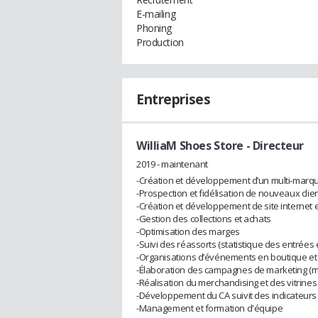
E-mailing
Phoning
Production
Entreprises
WilliaM Shoes Store
- Directeur
2019 - maintenant
-Création et développement d’un multi-mar
-Prospection et fidélisation de nouveaux clie
-Création et développement de site internet 
-Gestion des collections et achats
-Optimisation des marges
-Suivi des réassorts (statistique des entrées 
-Organisations d’événements en boutique et e
-Élaboration des campagnes de marketing (mis
-Réalisation du merchandising et des vitrines
-Développement du CA suivit des indicateur
-Management et formation d'équipe