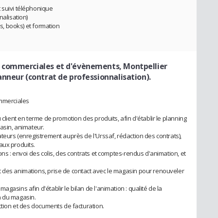
 suivi téléphonique
nalisation)
es, books) et formation
 commerciales et d'évènements, Montpellier
nneur (contrat de professionnalisation).
ommerciales
 client en terme de promotion des produits, afin d'établir le planning
gasin, animateur.
ateurs (enregistrement auprès de l'Urssaf, rédaction des contrats),
aux produits.
ons : envoi des colis, des contrats et comptes-rendus d'animation, et
t des animations, prise de contact avec le magasin pour renouveler
gasins afin d'établir le bilan de l'animation : qualité de la
n du magasin.
uction et des documents de facturation.