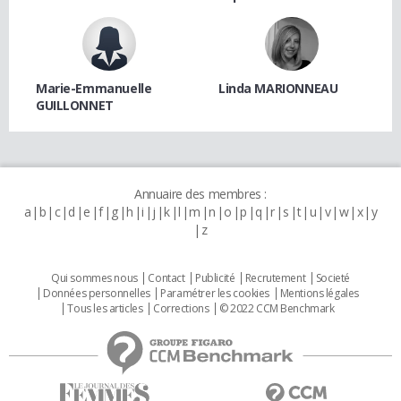
Marie-Emmanuelle
Linda MARIONNEAU
GUILLONNET
Annuaire des membres :
a
b
c
d
e
f
g
h
i
j
k
l
m
n
o
p
q
r
s
t
u
v
w
x
y
z
Qui sommes nous
Contact
Publicité
Recrutement
Societé
Données personnelles
Paramétrer les cookies
Mentions légales
Tous les articles
Corrections
© 2022 CCM Benchmark