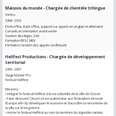
Maisons du monde
- Chargée de clientèle trilingue
Vertou
2008 - 2010
Front office, Back office, support sur appels en anglais et allemand
Conseils et orientation avant-vente
Gestion des litiges, SAV
Formation RESC MIDI
Formation Gestion des appels conflictuels
Hellfest Productions
- Chargée de développement
territorial
2006 - 2007
Stage Master Pro
Festival Hellfest
Missions :
• Intégrer le festival Hellfest à la vie culturelle de la ville de Clisson
• Faire découvrir Clisson et son patrimoine aux festivaliers de toute
l’Europe afin d’y développer le tourisme et d’accroître la renommée de
la ville sur le long terme
• Ancrer le festival Hellfest au sein du territoire du Vignoble nantais