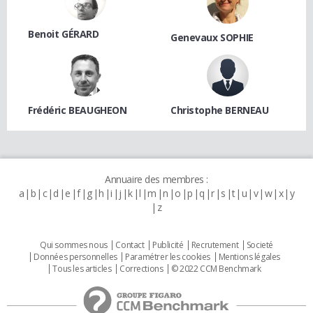
Benoit GÉRARD
Genevaux SOPHIE
Frédéric BEAUGHEON
Christophe BERNEAU
Annuaire des membres :
a
b
c
d
e
f
g
h
i
j
k
l
m
n
o
p
q
r
s
t
u
v
w
x
y
z
Qui sommes nous
Contact
Publicité
Recrutement
Societé
Données personnelles
Paramétrer les cookies
Mentions légales
Tous les articles
Corrections
© 2022 CCM Benchmark