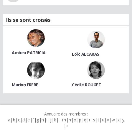
Ils se sont croisés
Ambeu PATRICIA
Loïc ALCARAS
Marion FRERE
Cécile ROUGET
Annuaire des membres :
a
b
c
d
e
f
g
h
i
j
k
l
m
n
o
p
q
r
s
t
u
v
w
x
y
z