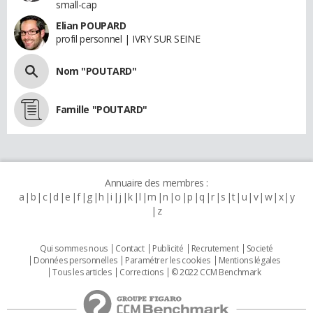
small-cap
Elian POUPARD
profil personnel | IVRY SUR SEINE
Nom "POUTARD"
Famille "POUTARD"
Annuaire des membres :
a
b
c
d
e
f
g
h
i
j
k
l
m
n
o
p
q
r
s
t
u
v
w
x
y
z
Qui sommes nous
Contact
Publicité
Recrutement
Societé
Données personnelles
Paramétrer les cookies
Mentions légales
Tous les articles
Corrections
© 2022 CCM Benchmark