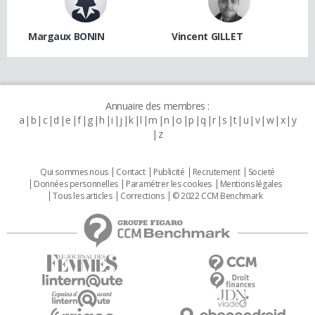
Margaux BONIN
Vincent GILLET
Annuaire des membres :
a
b
c
d
e
f
g
h
i
j
k
l
m
n
o
p
q
r
s
t
u
v
w
x
y
z
Qui sommes nous
Contact
Publicité
Recrutement
Societé
Données personnelles
Paramétrer les cookies
Mentions légales
Tous les articles
Corrections
© 2022 CCM Benchmark