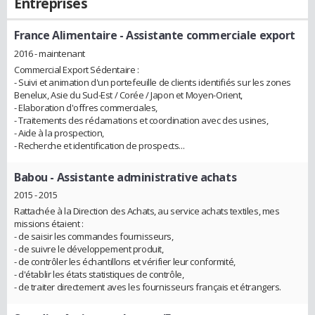
Entreprises
France Alimentaire
- Assistante commerciale export
2016 - maintenant
Commercial Export Sédentaire :
- Suivi et animation d'un portefeuille de clients identifiés sur les zones
Benelux, Asie du Sud-Est / Corée / Japon et Moyen-Orient,
- Elaboration d'offres commerciales,
- Traitements des réclamations et coordination avec des usines,
- Aide à la prospection,
- Recherche et identification de prospects...
Babou
- Assistante administrative achats
2015 - 2015
Rattachée à la Direction des Achats, au service achats textiles, mes
missions étaient :
- de saisir les commandes fournisseurs,
- de suivre le développement produit,
- de contrôler les échantillons et vérifier leur conformité,
- d'établir les états statistiques de contrôle,
- de traiter directement aves les fournisseurs français et étrangers.