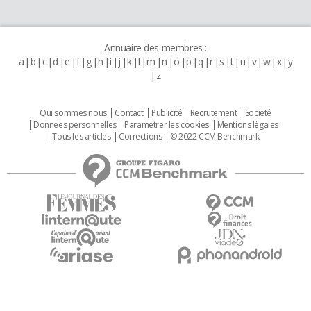
Annuaire des membres :
a
b
c
d
e
f
g
h
i
j
k
l
m
n
o
p
q
r
s
t
u
v
w
x
y
z
Qui sommes nous
Contact
Publicité
Recrutement
Societé
Données personnelles
Paramétrer les cookies
Mentions légales
Tous les articles
Corrections
© 2022 CCM Benchmark