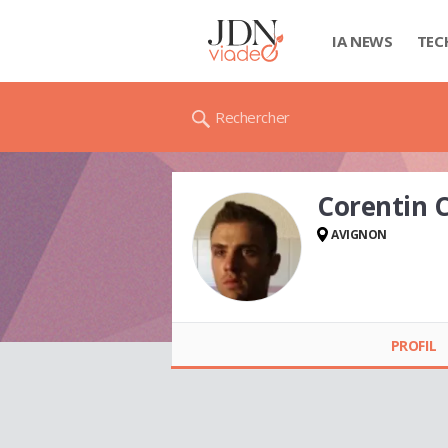
IA NEWS
TEC
Rechercher
Corentin
AVIGNON
Corentin
COLEMARD
PROFIL