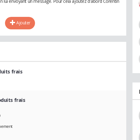
 en lui envoyant un message. Pour cela ajoutez d'abord Corentin
Ajouter
uits frais
duits frais
n
nnement