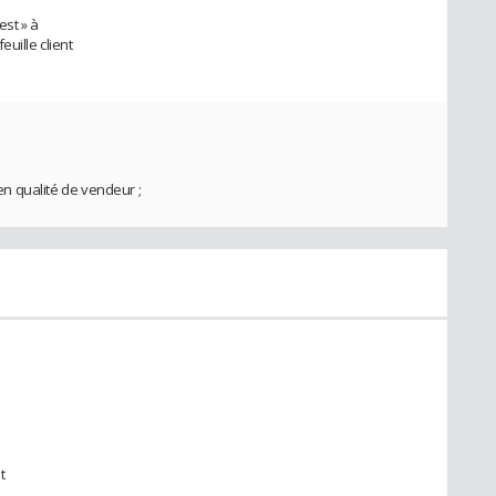
est » à
uille client
 en qualité de vendeur ;
t