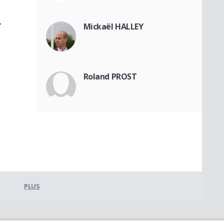
T
Mickaël HALLEY
Roland PROST
PLUS