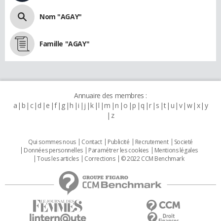
Nom "AGAY"
Famille "AGAY"
Annuaire des membres :
a
b
c
d
e
f
g
h
i
j
k
l
m
n
o
p
q
r
s
t
u
v
w
x
y
z
Qui sommes nous
Contact
Publicité
Recrutement
Societé
Données personnelles
Paramétrer les cookies
Mentions légales
Tous les articles
Corrections
© 2022 CCM Benchmark