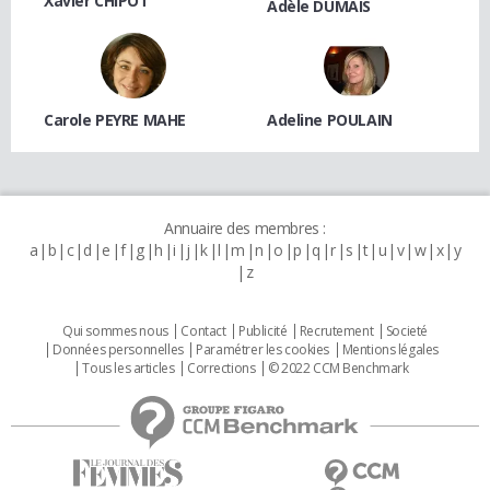
Xavier CHIPOT
Adèle DUMAIS
Carole PEYRE MAHE
Adeline POULAIN
Annuaire des membres :
a
b
c
d
e
f
g
h
i
j
k
l
m
n
o
p
q
r
s
t
u
v
w
x
y
z
Qui sommes nous
Contact
Publicité
Recrutement
Societé
Données personnelles
Paramétrer les cookies
Mentions légales
Tous les articles
Corrections
© 2022 CCM Benchmark