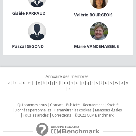
Gisèle PARRAUD
Valérie BOURGEOIS
Pascal SEGOND
Marie VANDENABEELE
Annuaire des membres :
a
b
c
d
e
f
g
h
i
j
k
l
m
n
o
p
q
r
s
t
u
v
w
x
y
z
Qui sommes nous
Contact
Publicité
Recrutement
Societé
Données personnelles
Paramétrer les cookies
Mentions légales
Tous les articles
Corrections
© 2022 CCM Benchmark