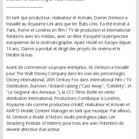
_____________________
En tant que producteur, réalisateur et écrivain, Darren Denison a
travaillé au Royaume-Uni ainsi que les États-Unis. Il a été instruit à
Paris, Rome et Londres en film / TV de production et international
Relations avec les médias, avec un désir d'acquérir la perspective
européenne de la cinématographie. Ayant résidé en Europe depuis
10 ans, Darren a produit et dirigé des projets de cinéma et le
théâtre là-bas.
Avant de commencer sa propre entreprise, M. Denison a travaillé
pour The Walt Disney Company dans les voix des personnages
Disney International, 20th Century Fox dans International Film / TV
Distribution, Burrows / Boland casting ("Cast Away", "Celebrity", et
"Le Seigneur des Anneaux "), la CCC Films-Berlin en vente
distribution International, Productions Contibeque à Londres,
Royaume-Uni comme producteur créatif, réalisateur et écrivain et
AMP'D Mobile Content Manager en tant que musique. Par ailleurs,
M. Denison a étudié à l'Actors studio prestigieux (alias Lee
Strasberg Institute of intérim) pour trois ans avec l'intention de
devenir directeur d'un acteur.