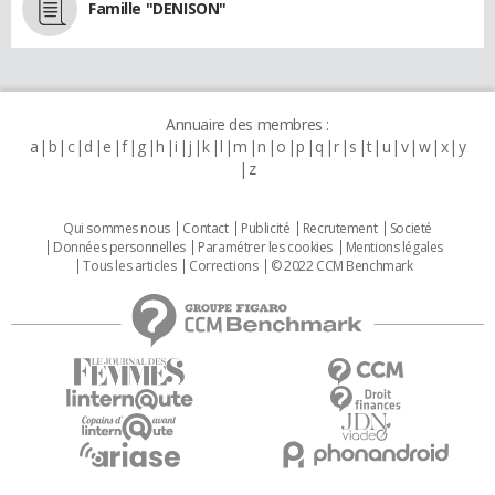
Famille "DENISON"
Annuaire des membres :
a
b
c
d
e
f
g
h
i
j
k
l
m
n
o
p
q
r
s
t
u
v
w
x
y
z
Qui sommes nous
Contact
Publicité
Recrutement
Societé
Données personnelles
Paramétrer les cookies
Mentions légales
Tous les articles
Corrections
© 2022 CCM Benchmark