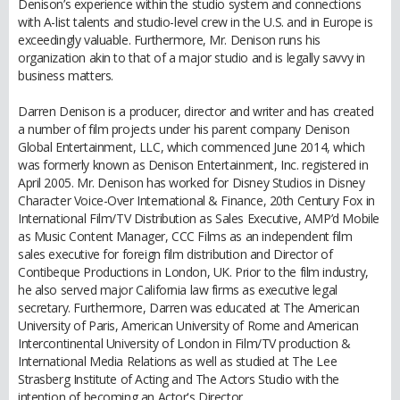
Denison’s experience within the studio system and connections
with A-list talents and studio-level crew in the U.S. and in Europe is
exceedingly valuable. Furthermore, Mr. Denison runs his
organization akin to that of a major studio and is legally savvy in
business matters.
Darren Denison is a producer, director and writer and has created
a number of film projects under his parent company Denison
Global Entertainment, LLC, which commenced June 2014, which
was formerly known as Denison Entertainment, Inc. registered in
April 2005. Mr. Denison has worked for Disney Studios in Disney
Character Voice-Over International & Finance, 20th Century Fox in
International Film/TV Distribution as Sales Executive, AMP’d Mobile
as Music Content Manager, CCC Films as an independent film
sales executive for foreign film distribution and Director of
Contibeque Productions in London, UK. Prior to the film industry,
he also served major California law firms as executive legal
secretary. Furthermore, Darren was educated at The American
University of Paris, American University of Rome and American
Intercontinental University of London in Film/TV production &
International Media Relations as well as studied at The Lee
Strasberg Institute of Acting and The Actors Studio with the
intention of becoming an Actor's Director.