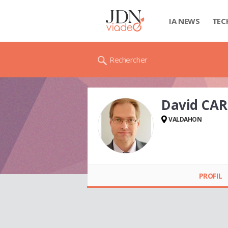
IA NEWS
TEC
Rechercher
David CA
VALDAHON
David CAROUGE
PROFIL