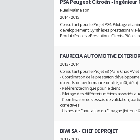
PSA Peugeot Citroën
- Ingénieur
Rueil Malmaison
2014 - 2015
Consultant pour le Projet P84: Pilotage et a
développement. Synthèses prestations vis-à-v
Produit/Process/Prestations Clients. Pièces
FAURECIA AUTOMOTIVE EXTERIO
2013 - 2014
Consultant pour le Projet E3 (Pare Choc AV et 
- Coordination de la prestation développement
objectifs de performance qualité, coût, délai;
- Référent technique pour le client
- Pilotage des différents métiers associés aux
- Coordination des essais de validation, partic
correctives,
- Usines de Fabrication en Espagne (interne & 
BIWI SA
- CHEF DE PROJET
2011 - 2012