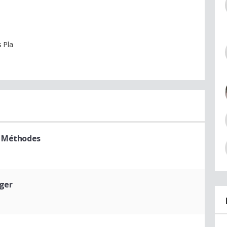
s Pla
t Méthodes
ger