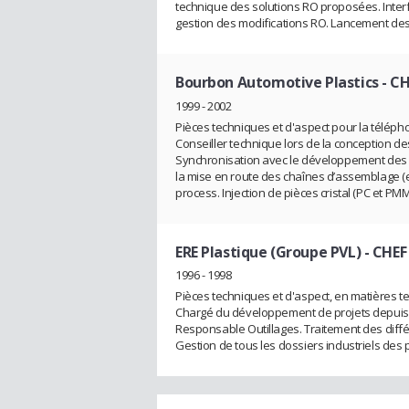
technique des solutions RO proposées. Interf
gestion des modifications RO. Lancement des 
Bourbon Automotive Plastics
- CH
1999 - 2002
Pièces techniques et d'aspect pour la télépho
Conseiller technique lors de la conception des
Synchronisation avec le développement des 
la mise en route des chaînes d’assemblage (e
process. Injection de pièces cristal (PC et PM
ERE Plastique (Groupe PVL)
- CHEF
1996 - 1998
Pièces techniques et d'aspect, en matières t
Chargé du développement de projets depuis le 
Responsable Outillages. Traitement des diffé
Gestion de tous les dossiers industriels des 