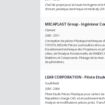
Chef de projet pour la haute horlogerie et l
d'insert, plastique (technique et médical), LSR
MECAPLAST Group
- Ingénieur Co
Clamart
2005 - 2011
Conception de pièces Plastique techniques d’
TOYOTA, NISSAN. Pièces surmoulées et/ou ave
Encadrement technique des Projeteurs en pha
côtes, de l’Analyse Fonctionnelle, de l’AMDEC 
Matières et Composants. Pilotage de la mise a
de périmètres.
LEAR CORPORATION
- Pilote Etud
Southfield
2003 - 2004
Pilote Etude Pièces Plastique pour carters de
Répartition charge CAO, et encadrement techn
Analyse et modifications pièces proto. Transf