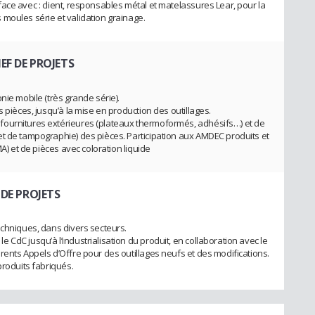
ace avec : client, responsables métal et matelassures Lear, pour la
moules série et validation grainage.
EF DE PROJETS
nie mobile (très grande série).
 pièces, jusqu’à la mise en production des outillages.
fournitures extérieures (plateaux thermoformés, adhésifs…) et de
t de tampographie) des pièces. Participation aux AMDEC produits et
MA) et de pièces avec coloration liquide
 DE PROJETS
echniques, dans divers secteurs.
CdC jusqu’à l’industrialisation du produit, en collaboration avec le
rents Appels d’Offre pour des outillages neufs et des modifications.
produits fabriqués.