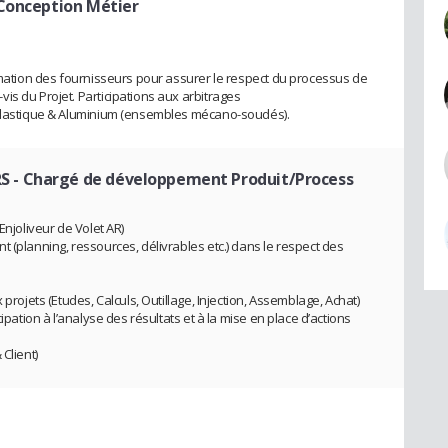
 Conception Métier
nimation des fournisseurs pour assurer le respect du processus de
is du Projet. Participations aux arbitrages
 plastique & Aluminium (ensembles mécano-soudés).
RS
- Chargé de développement Produit/Process
Enjoliveur de Volet AR)
 (planning, ressources, délivrables etc.) dans le respect des
 projets (Etudes, Calculs, Outillage, Injection, Assemblage, Achat)
ipation à l’analyse des résultats et à la mise en place d’actions
Client)