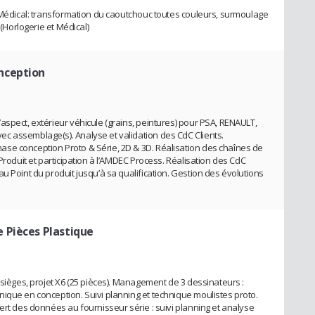
e Médical: transformation du caoutchouc toutes couleurs, surmoulage
 (Horlogerie et Médical)
nception
aspect, extérieur véhicule (grains, peintures) pour PSA, RENAULT,
c assemblage(s). Analyse et validation des CdC Clients.
se conception Proto & Série, 2D & 3D. Réalisation des chaînes de
Produit et participation à l’AMDEC Process. Réalisation des CdC
u Point du produit jusqu’à sa qualification. Gestion des évolutions
e Pièces Plastique
 sièges, projet X6 (25 pièces). Management de 3 dessinateurs :
ique en conception. Suivi planning et technique moulistes proto.
ert des données au fournisseur série : suivi planning et analyse