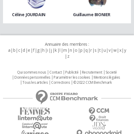
Céline JOURDAIN
Guillaume BIONIER
Annuaire des membres :
a
b
c
d
e
f
g
h
i
j
k
l
m
n
o
p
q
r
s
t
u
v
w
x
y
z
Qui sommes nous
Contact
Publicité
Recrutement
Societé
Données personnelles
Paramétrer les cookies
Mentions légales
Tous les articles
Corrections
© 2022 CCM Benchmark