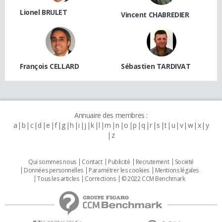
Lionel BRULET
Vincent CHABREDIER
François CELLARD
Sébastien TARDIVAT
Annuaire des membres :
a
b
c
d
e
f
g
h
i
j
k
l
m
n
o
p
q
r
s
t
u
v
w
x
y
z
Qui sommes nous
Contact
Publicité
Recrutement
Societé
Données personnelles
Paramétrer les cookies
Mentions légales
Tous les articles
Corrections
© 2022 CCM Benchmark