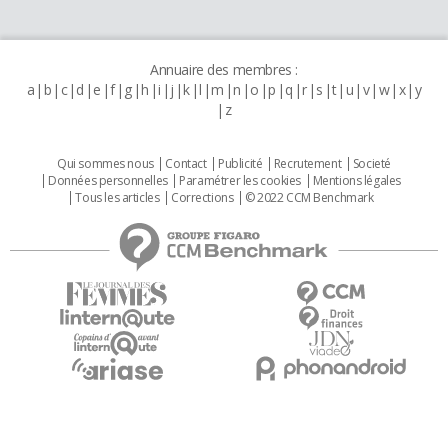
Annuaire des membres :
a
b
c
d
e
f
g
h
i
j
k
l
m
n
o
p
q
r
s
t
u
v
w
x
y
z
Qui sommes nous
Contact
Publicité
Recrutement
Societé
Données personnelles
Paramétrer les cookies
Mentions légales
Tous les articles
Corrections
© 2022 CCM Benchmark