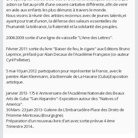
action se fait au profit d'une oeuvre caritative différente, afin de venir
en aide aux enfants les plus démunis à travers le monde.
Nous visons à réunir des artistes reconnus avec de jeunes talents,et
ayant pour trait d'union, la défense des valeurs essentielles de
l'humanité: la tolérance, la fraternité et la solidarité des peuples.
2008-2009: sortie d'une ligne de vaisselle "L'Ame des Lettres".
Février 2011: sortie du livre "Baiser de feu, le cigare" aux Editions Bruno
Leprince, préfacé par Alain Decaux de l'Académie Française (co-auteur
Cyril Pelletier).
5 mai-10 juin 2012: participation pour représenter la France, avec le
peintre Alain Kleinmann, à la Biennale de La Havane (Cuba).Exposition
artistique.
Janvier 2013- 175 è Anniversaire de l'Académie Nationale des Beaux
Arts de Cuba "San Alejandro"- Exposition autour des "Natives of
America".
30 Mars- 23 Juin 2013- Galerie de L'Embarcadère-Place des Droits de
l'Homme-Montceau (Bourgogne).
Préparation d'un nouveau livre d'art avec sortie prévue 4 ème
Trimestre 2014...