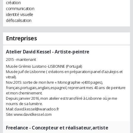
création
communication
identité visuelle
défiscalisation
Entreprises
Atelier David Kessel
- Artiste-peintre
2015 - maintenant
Musée Grémio Lusitano -LISBONNE (Portugal)
Musée juif de Lisbonne ( créations en préparation:panel d’azulejos et
vitrail).
Nov.2015: sortie de mon livre « Monographie »(400 pages),
français,portugais,anglais,espagnol, reprenant mes 40 ans de peinture
et mon cheminement.
Depuis janvier 2016, mon atelier est transféré à Lisbonne où je me
nourris de sa lumière.
Mail: david.kessel@wanadoo.fr
Site: www.davidkessel.com
Freelance
- Concepteur et réalisateur,artiste