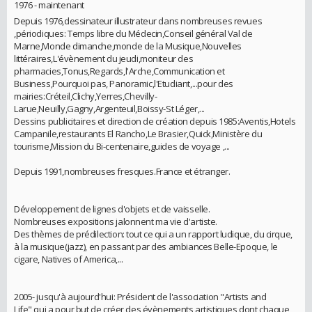
1976 - maintenant
Depuis 1976,dessinateur illustrateur dans nombreuses revues
,périodiques: Temps libre du Médecin,Conseil général Val de
Marne,Monde dimanche,monde de la Musique,Nouvelles
littéraires,L'évènement du jeudi,moniteur des
pharmacies,Tonus,Regards,l'Arche,Communication et
Business,Pourquoi pas, Panoramic,l'Etudiant,...pour des
mairies:Créteil,Clichy,Yerres,Chevilly-
Larue,Neuilly,Gagny,Argenteuil,Boissy-St Léger,...
Dessins publicitaires et direction de création depuis 1985:Aventis,Hotels
Campanile,restaurants El Rancho,Le Brasier,Quick,Ministère du
tourisme,Mission du Bi-centenaire,guides de voyage ,...
Depuis 1991,nombreuses fresques.France et étranger.
Développement de lignes d'objets et de vaisselle.
Nombreuses expositions jalonnent ma vie d'artiste.
Des thèmes de prédilection: tout ce qui a un rapport ludique, du cirque,
à la musique(jazz), en passant par des ambiances Belle-Epoque, le
cigare, Natives of America,...
2005- jusqu'à aujourd'hui: Président de l'association "Artists and
Life",qui a pour but de créer des évènements artistiques dont chaque